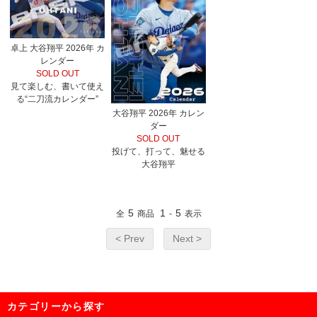
卓上 大谷翔平 2026年 カ
レンダー
SOLD OUT
見て楽しむ、書いて使え
る“二刀流カレンダー”
大谷翔平 2026年 カレン
ダー
SOLD OUT
投げて、打って、魅せる
大谷翔平
5
1
5
全
商品
-
表示
< Prev
Next >
カテゴリーから探す