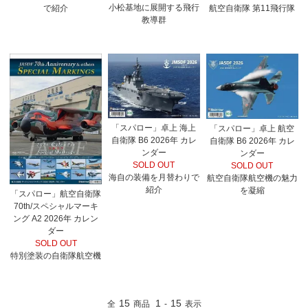
小松基地に展開する飛行
で紹介
航空自衛隊 第11飛行隊
教導群
「スパロー」卓上 海上
「スパロー」卓上 航空
自衛隊 B6 2026年 カレ
自衛隊 B6 2026年 カレ
ンダー
ンダー
SOLD OUT
SOLD OUT
海自の装備を月替わりで
航空自衛隊航空機の魅力
紹介
を凝縮
「スパロー」航空自衛隊
70th/スペシャルマーキ
ング A2 2026年 カレン
ダー
SOLD OUT
特別塗装の自衛隊航空機
15
1
15
全
商品
-
表示