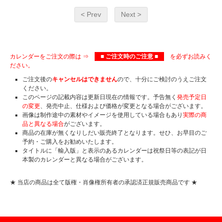
< Prev
Next >
カレンダーをご注文の際は ⇒
■ ご注文時のご注意 ■
を必ずお読みく
ださい。
ご注文後の
キャンセルはできません
ので、十分にご検討のうえご注文
ください。
このページの記載内容は更新日現在の情報です。予告無く
発売予定日
の変更
、発売中止、仕様および価格が変更となる場合がございます。
画像は制作途中の素材やイメージを使用している場合もあり
実際の商
品と異なる場合
がございます。
商品の在庫が無くなりしだい販売終了となります。せひ、お早目のご
予約・ご購入をお勧めいたします。
タイトルに「輸入版」と表示のあるカレンダーは祝祭日等の表記が日
本製のカレンダーと異なる場合がございます。
★ 当店の商品は全て版権・肖像権所有者の承認済正規販売商品です ★