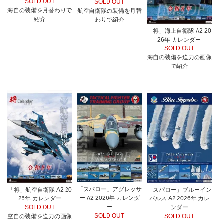
SOLD OUT
SOLD OUT
海自の装備を月替わりで
航空自衛隊の装備を月替
紹介
わりで紹介
「将」海上自衛隊 A2 20
26年 カレンダー
SOLD OUT
海自の装備を迫力の画像
で紹介
「スパロー」アグレッサ
「将」航空自衛隊 A2 20
「スパロー」ブルーイン
ー A2 2026年 カレンダ
26年 カレンダー
パルス A2 2026年 カレ
ー
SOLD OUT
ンダー
SOLD OUT
空自の装備を迫力の画像
SOLD OUT