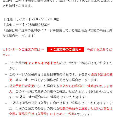
全国均一送料（沖縄県と離島を除く）、合計13,000円（税込）以上のご注文で
送料無料となります。
【 仕様（サイズ）】72.8 × 51.5 cm･8枚
【 JANコード 】4968855262324
〔画像は制作途中の素材やイメージを使用している場合もあり実際の商品と異
なる場合がございます〕
カレンダーをご注文の際は ⇒
■ ご注文時のご注意 ■
を必ずお読みくだ
さい。
ご注文後の
キャンセルはできません
ので、十分にご検討のうえご注文くだ
さい。
このページの記載内容は更新日現在の情報です。予告無く
発売予定日の変
更
、発売中止、仕様および価格が変更となる場合がございます。
発売予定日が変更
になった場合でも
当店からお客様にご連絡はいたしませ
ん
。このページにて最新の情報をご確認いただきますようお願いいたしま
す。※ 発売中止の場合のみご連絡させていただきます。
ご発送は商品の発売（入荷）に合わせ順次ご発送させていただきます。ま
た、１回のご注文で発売日の異なる
複数の商品をご注文いただいた場合は
全部の商品発売後（入荷後）にまとめてご発送
いたします。