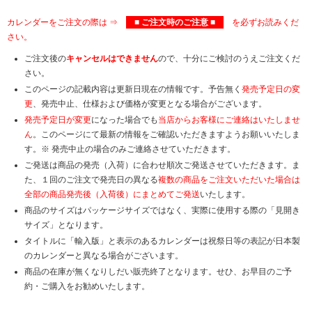
カレンダーをご注文の際は ⇒
■ ご注文時のご注意 ■
を必ずお読みくだ
さい。
ご注文後の
キャンセルはできません
ので、十分にご検討のうえご注文くだ
さい。
このページの記載内容は更新日現在の情報です。予告無く
発売予定日の変
更
、発売中止、仕様および価格が変更となる場合がございます。
発売予定日が変更
になった場合でも
当店からお客様にご連絡はいたしませ
ん
。このページにて最新の情報をご確認いただきますようお願いいたしま
す。※ 発売中止の場合のみご連絡させていただきます。
ご発送は商品の発売（入荷）に合わせ順次ご発送させていただきます。ま
た、１回のご注文で発売日の異なる
複数の商品をご注文いただいた場合は
全部の商品発売後（入荷後）にまとめてご発送
いたします。
商品のサイズはパッケージサイズではなく、実際に使用する際の「見開き
サイズ」となります。
タイトルに「輸入版」と表示のあるカレンダーは祝祭日等の表記が日本製
のカレンダーと異なる場合がございます。
商品の在庫が無くなりしだい販売終了となります。せひ、お早目のご予
約・ご購入をお勧めいたします。