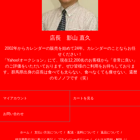
店長 影山 直久
2002年からカレンダーの販売を始めて24年。カレンダーのことならお任
せください！
「Yahoo!オークション」にて、現在12,200名のお客様から「非常に良い」
のご評価をいただいております。ぜひ皆様のご利用をお待ちしておりま
す。群馬県出身の店長は食べても太らない、食べなくても痩せない、還暦
のモノノフです（笑）
マイアカウント
カートを見る
お問い合わせ
ホーム
/
支払い方法について
/
配送・送料について
/
返品について
/
特定商取引法に基づく表記
/
プライバシーポリシー
/
メルマガ登録・解除
/ /