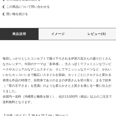
この商品について問い合わせる
買い物を続ける
商品説明
イメージ
レビュー(0)
毎回しっかりとしたコンセプトで撮り下ろされる伊原六花さんの盛りだくさん
なカレンダー。今回のテーマは「多幸感」。大人っぽくてフェミニンなワンピ
ースやカジュアルなデニムスタイル、そしてマニッシュなスーツなど、かわい
いからカッコいいまで幅広いスタイルを収録。カットごとにクルクルと変わる
表情も作品の特徴で、自然体でありのままの伊原さんを切り取り、まるで絵本
（『星の王子さま』を意識）のような柔らかさと上質さを感じる一冊に仕上が
りました。
全国均一送料（沖縄県と離島を除く）、合計13,000円（税込）以上のご注文で
送料無料となります。
【 仕様（サイズ）】36.4 × 25.7 cm・36ページ