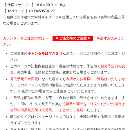
【 仕様（サイズ）】16.0 × 20.0 cm･8枚
【 JANコード 】4900459570122
〔画像は制作途中の素材やイメージを使用している場合もあり実際の商品と異
なる場合がございます〕
カレンダーをご注文の際は ⇒
■ ご注文時のご注意 ■
を必ずお読みくだ
さい。
ご注文後の
キャンセルはできません
ので、十分にご検討のうえご注文くだ
さい。
このページの記載内容は更新日現在の情報です。予告無く
発売予定日の変
更
、発売中止、仕様および価格が変更となる場合がございます。
発売予定日が変更
になった場合でも
当店からお客様にご連絡はいたしませ
ん
。このページにて最新の情報をご確認いただきますようお願いいたしま
す。※ 発売中止の場合のみご連絡させていただきます。
ご発送は商品の発売（入荷）に合わせ順次ご発送させていただきます。ま
た、１回のご注文で発売日の異なる
複数の商品をご注文いただいた場合は
全部の商品発売後（入荷後）にまとめてご発送
いたします。
商品のサイズはパッケージサイズではなく、実際に使用する際の「見開き
サイズ」となります。
タイトルに「輸入版」と表示のあるカレンダーは祝祭日等の表記が日本製