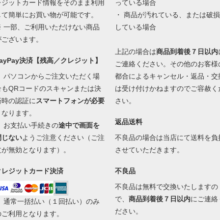
レジットカード情報をそのまま利用
っている場合
して簡単にお買い物が可能です。
・ 商品が汚れている、または破損
※ 一部、ご利用いただけない商品
している場合
がございます。
上記の場合は
商品到着後７日以内
PayPay決済【残高／クレジット】
ご連絡ください。その他のお客様
・ パソコンからご注文いただく場
都合によるキャンセル・返品・交
合もQRコードのスキャンまたは決
は受け付けかねますのでご容赦く
済時の認証に
スマートフォンが必要
さい。
となります。
返品送料
・ お支払い手続きの
途中で画面を
閉じない
ようご注意ください（ご注
不良品の場合は当店にて送料を負
文が無効となります）。
させていただきます。
クレジットカード決済
不良品
不良品は無料で交換いたしますの
で、
商品到着後７日以内
にご連絡
・ 通常一括払い（１回払い）のみ
ださい。
のご利用となります。