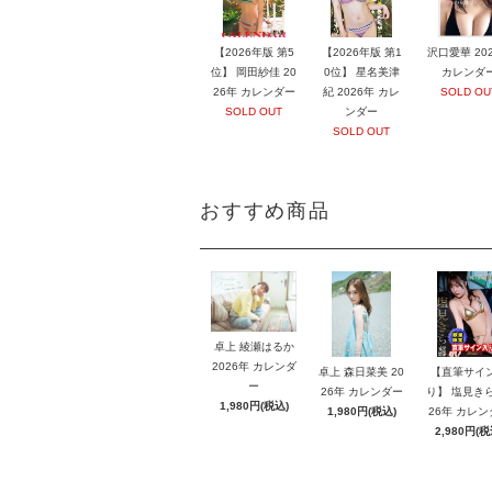
【2026年版 第5
【2026年版 第1
沢口愛華 20
位】 岡田紗佳 20
0位】 星名美津
カレンダ
26年 カレンダー
紀 2026年 カレ
SOLD OU
SOLD OUT
ンダー
SOLD OUT
おすすめ商品
卓上 綾瀬はるか
2026年 カレンダ
卓上 森日菜美 20
【直筆サイ
ー
26年 カレンダー
り】 塩見きら
1,980円(税込)
1,980円(税込)
26年 カレン
2,980円(税