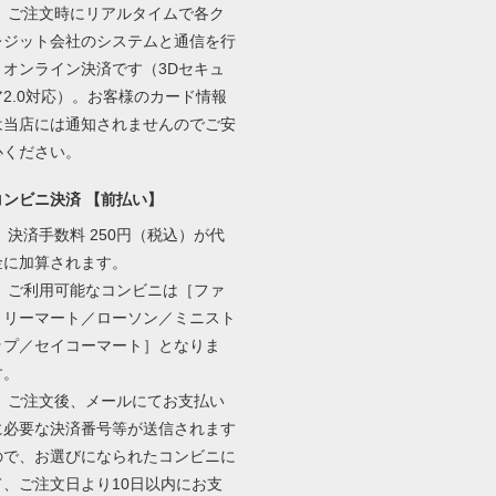
・ ご注文時にリアルタイムで各ク
レジット会社のシステムと通信を行
うオンライン決済です（3Dセキュ
ア2.0対応）。お客様のカード情報
は当店には通知されませんのでご安
心ください。
コンビニ決済 【前払い】
・ 決済手数料 250円（税込）が代
金に加算されます。
・ ご利用可能なコンビニは［ファ
ミリーマート／ローソン／ミニスト
ップ／セイコーマート］となりま
す。
・ ご注文後、メールにてお支払い
に必要な決済番号等が送信されます
ので、お選びになられたコンビニに
て、ご注文日より10日以内にお支