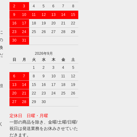
2
3
4
5
6
7
8
9
10
11
12
13
14
15
16
17
18
19
20
21
22
に
23
24
25
26
27
28
29
の
30
31
換
2026年9月
だ
日
月
火
水
木
金
土
1
2
3
4
5
6
7
8
9
10
11
12
13
14
15
16
17
18
19
担
20
21
22
23
24
25
26
27
28
29
30
定休日 日曜・月曜
一部の商品を除き、金曜/土曜/日曜/
く
祝日は発送業務をお休みさせていた
だきます。