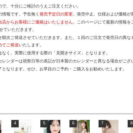
ので、十分にご検討のうえご注文ください。
の情報です。予告無く
発売予定日の変更
、発売中止、仕様および価格が
当店からお客様にご連絡はいたしません
。このページにて最新の情報を
させていただきます。
せ順次ご発送させていただきます。また、１回のご注文で発売日の異な
めてご発送
いたします。
はなく、実際に使用する際の「見開きサイズ」となります。
カレンダーは祝祭日等の表記が日本製のカレンダーと異なる場合がござ
了となります。せひ、お早目のご予約・ご購入をお勧めいたします。
4
5
6
7
8