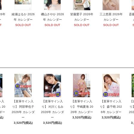
26年
綾瀬はるか 2026
磯山さやか 2026
皆藤愛子 2026年
三上悠亜 2026年
斎藤
ー
年 カレンダー
年 カレンダー
カレンダー
カレンダー
T
SOLD OUT
SOLD OUT
SOLD OUT
SOLD OUT
ン入
【直筆サイン入
【直筆サイン入
【直筆サイン入
【直筆サイン入
【
 20
り】 阿部華也子
り】 刈川くるみ
り】 平嶋夏海 20
り】 森千晴 202
り
ダー
2026年 カレンダ
2026年 カレンダ
26年 カレンダー
6年 カレンダー
20
込)
ー
ー
3,520円(税込)
3,520円(税込)
3,520円(税込)
3,520円(税込)
3