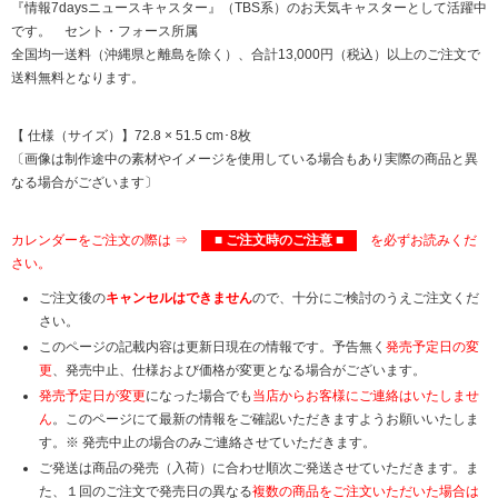
『情報7daysニュースキャスター』（TBS系）のお天気キャスターとして活躍中
です。 セント・フォース所属
全国均一送料（沖縄県と離島を除く）、合計13,000円（税込）以上のご注文で
送料無料となります。
【 仕様（サイズ）】72.8 × 51.5 cm･8枚
〔画像は制作途中の素材やイメージを使用している場合もあり実際の商品と異
なる場合がございます〕
カレンダーをご注文の際は ⇒
■ ご注文時のご注意 ■
を必ずお読みくだ
さい。
ご注文後の
キャンセルはできません
ので、十分にご検討のうえご注文くだ
さい。
このページの記載内容は更新日現在の情報です。予告無く
発売予定日の変
更
、発売中止、仕様および価格が変更となる場合がございます。
発売予定日が変更
になった場合でも
当店からお客様にご連絡はいたしませ
ん
。このページにて最新の情報をご確認いただきますようお願いいたしま
す。※ 発売中止の場合のみご連絡させていただきます。
ご発送は商品の発売（入荷）に合わせ順次ご発送させていただきます。ま
た、１回のご注文で発売日の異なる
複数の商品をご注文いただいた場合は