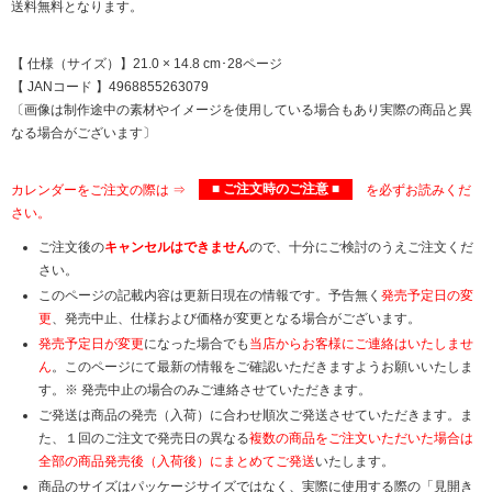
送料無料となります。
【 仕様（サイズ）】21.0 × 14.8 cm･28ページ
【 JANコード 】4968855263079
〔画像は制作途中の素材やイメージを使用している場合もあり実際の商品と異
なる場合がございます〕
カレンダーをご注文の際は ⇒
■ ご注文時のご注意 ■
を必ずお読みくだ
さい。
ご注文後の
キャンセルはできません
ので、十分にご検討のうえご注文くだ
さい。
このページの記載内容は更新日現在の情報です。予告無く
発売予定日の変
更
、発売中止、仕様および価格が変更となる場合がございます。
発売予定日が変更
になった場合でも
当店からお客様にご連絡はいたしませ
ん
。このページにて最新の情報をご確認いただきますようお願いいたしま
す。※ 発売中止の場合のみご連絡させていただきます。
ご発送は商品の発売（入荷）に合わせ順次ご発送させていただきます。ま
た、１回のご注文で発売日の異なる
複数の商品をご注文いただいた場合は
全部の商品発売後（入荷後）にまとめてご発送
いたします。
商品のサイズはパッケージサイズではなく、実際に使用する際の「見開き