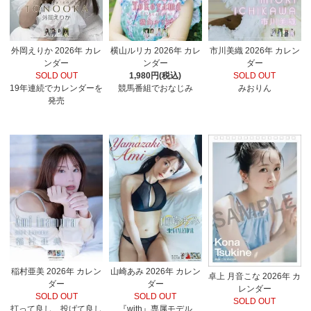
外岡えりか 2026年 カレ
横山ルリカ 2026年 カレ
市川美織 2026年 カレン
ンダー
ンダー
ダー
SOLD OUT
1,980円(税込)
SOLD OUT
19年連続でカレンダーを
競馬番組でおなじみ
みおりん
発売
稲村亜美 2026年 カレン
山崎あみ 2026年 カレン
卓上 月音こな 2026年 カ
ダー
ダー
レンダー
SOLD OUT
SOLD OUT
SOLD OUT
打って良し、投げて良し
『with』専属モデル