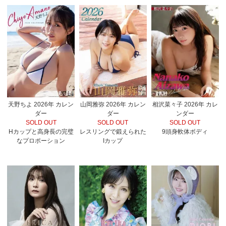
相沢菜々子 2026年 カレ
天野ちよ 2026年 カレン
山岡雅弥 2026年 カレン
ンダー
ダー
ダー
SOLD OUT
SOLD OUT
SOLD OUT
9頭身軟体ボディ
Hカップと高身長の完璧
レスリングで鍛えられた
なプロポーション
Iカップ