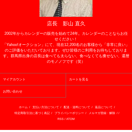
店長 影山 直久
2002年からカレンダーの販売を始めて24年。カレンダーのことならお任
せください！
「Yahoo!オークション」にて、現在12,200名のお客様から「非常に良い」
のご評価をいただいております。ぜひ皆様のご利用をお待ちしておりま
す。群馬県出身の店長は食べても太らない、食べなくても痩せない、還暦
のモノノフです（笑）
マイアカウント
カートを見る
お問い合わせ
ホーム
/
支払い方法について
/
配送・送料について
/
返品について
/
特定商取引法に基づく表記
/
プライバシーポリシー
/
メルマガ登録・解除
/ /
RSS
/
ATOM