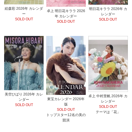
絵森彩 2026年 カレンダ
明日花キララ 2026年 カ
卓上 明日花キララ 2026
ー
レンダー
年 カレンダー
SOLD OUT
SOLD OUT
SOLD OUT
美空ひばり 2026年 カレ
卓上 中村里帆 2026年 カ
東宝カレンダー 2026年
ンダー
レンダー
版
SOLD OUT
SOLD OUT
SOLD OUT
テーマは「花」
トップスター12名の美の
競演