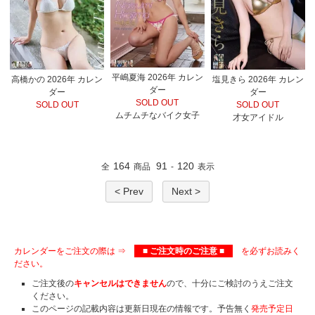
平嶋夏海 2026年 カレン
高橋かの 2026年 カレン
塩見きら 2026年 カレン
ダー
ダー
ダー
SOLD OUT
SOLD OUT
SOLD OUT
ムチムチなバイク女子
才女アイドル
164
91
120
全
商品
-
表示
< Prev
Next >
カレンダーをご注文の際は ⇒
■ ご注文時のご注意 ■
を必ずお読みく
ださい。
ご注文後の
キャンセルはできません
ので、十分にご検討のうえご注文
ください。
このページの記載内容は更新日現在の情報です。予告無く
発売予定日