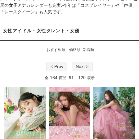
局の
女子アナ
カレンダーも充実♪今年は「
コスプレイヤー
」や「
声優
」
「
レースクイーン
」も人気です。
女性アイドル・女性タレント・女優
おすすめ順
価格順
新着順
< Prev
Next >
164
91
120
全
商品
-
表示