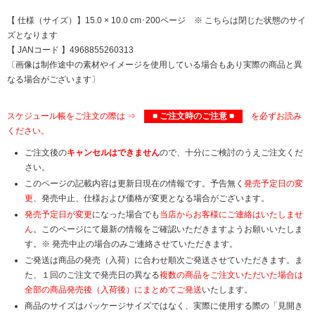
【 仕様（サイズ）】15.0 × 10.0 cm･200ページ ※ こちらは閉じた状態のサイ
ズとなります
【 JANコード 】4968855260313
〔画像は制作途中の素材やイメージを使用している場合もあり実際の商品と異
なる場合がございます〕
スケジュール帳をご注文の際は ⇒
■ ご注文時のご注意 ■
を必ずお読み
ください。
ご注文後の
キャンセルはできません
ので、十分にご検討のうえご注文くだ
さい。
このページの記載内容は更新日現在の情報です。予告無く
発売予定日の変
更
、発売中止、仕様および価格が変更となる場合がございます。
発売予定日が変更
になった場合でも
当店からお客様にご連絡はいたしませ
ん
。このページにて最新の情報をご確認いただきますようお願いいたしま
す。※ 発売中止の場合のみご連絡させていただきます。
ご発送は商品の発売（入荷）に合わせ順次ご発送させていただきます。ま
た、１回のご注文で発売日の異なる
複数の商品をご注文いただいた場合は
全部の商品発売後（入荷後）にまとめてご発送
いたします。
商品のサイズはパッケージサイズではなく、実際に使用する際の「見開き