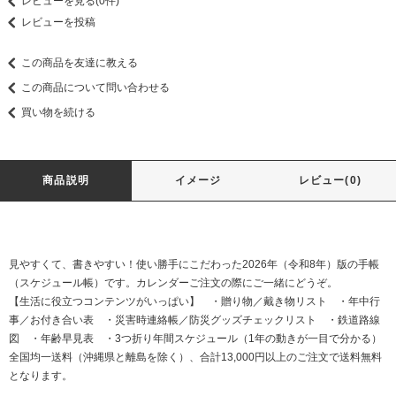
レビューを見る(0件)
レビューを投稿
この商品を友達に教える
この商品について問い合わせる
買い物を続ける
商品説明
イメージ
レビュー(0)
見やすくて、書きやすい！使い勝手にこだわった2026年（令和8年）版の手帳
（スケジュール帳）です。カレンダーご注文の際にご一緒にどうぞ。
【生活に役立つコンテンツがいっぱい】 ・贈り物／戴き物リスト ・年中行
事／お付き合い表 ・災害時連絡帳／防災グッズチェックリスト ・鉄道路線
図 ・年齢早見表 ・3つ折り年間スケジュール（1年の動きが一目で分かる）
全国均一送料（沖縄県と離島を除く）、合計13,000円以上のご注文で送料無料
となります。