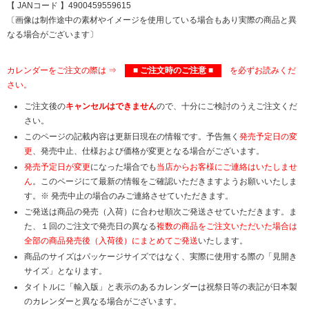
【 JANコード 】4900459559615
〔画像は制作途中の素材やイメージを使用している場合もあり実際の商品と異
なる場合がございます〕
カレンダーをご注文の際は ⇒
■ ご注文時のご注意 ■
を必ずお読みくだ
さい。
ご注文後の
キャンセルはできません
ので、十分にご検討のうえご注文くだ
さい。
このページの記載内容は更新日現在の情報です。予告無く
発売予定日の変
更
、発売中止、仕様および価格が変更となる場合がございます。
発売予定日が変更
になった場合でも
当店からお客様にご連絡はいたしませ
ん
。このページにて最新の情報をご確認いただきますようお願いいたしま
す。※ 発売中止の場合のみご連絡させていただきます。
ご発送は商品の発売（入荷）に合わせ順次ご発送させていただきます。ま
た、１回のご注文で発売日の異なる
複数の商品をご注文いただいた場合は
全部の商品発売後（入荷後）にまとめてご発送
いたします。
商品のサイズはパッケージサイズではなく、実際に使用する際の「見開き
サイズ」となります。
タイトルに「輸入版」と表示のあるカレンダーは祝祭日等の表記が日本製
のカレンダーと異なる場合がございます。