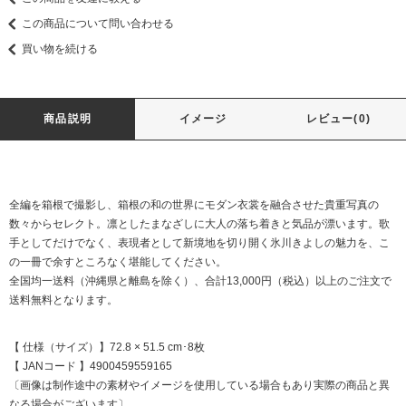
この商品について問い合わせる
買い物を続ける
商品説明
イメージ
レビュー(0)
全編を箱根で撮影し、箱根の和の世界にモダン衣裳を融合させた貴重写真の
数々からセレクト。凛としたまなざしに大人の落ち着きと気品が漂います。歌
手としてだけでなく、表現者として新境地を切り開く氷川きよしの魅力を、こ
の一冊で余すところなく堪能してください。
全国均一送料（沖縄県と離島を除く）、合計13,000円（税込）以上のご注文で
送料無料となります。
【 仕様（サイズ）】72.8 × 51.5 cm･8枚
【 JANコード 】4900459559165
〔画像は制作途中の素材やイメージを使用している場合もあり実際の商品と異
なる場合がございます〕