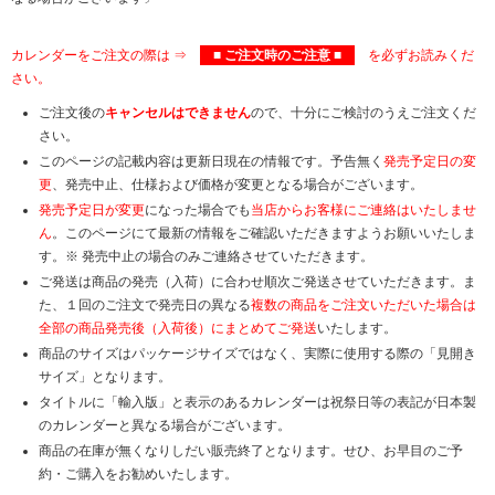
カレンダーをご注文の際は ⇒
■ ご注文時のご注意 ■
を必ずお読みくだ
さい。
ご注文後の
キャンセルはできません
ので、十分にご検討のうえご注文くだ
さい。
このページの記載内容は更新日現在の情報です。予告無く
発売予定日の変
更
、発売中止、仕様および価格が変更となる場合がございます。
発売予定日が変更
になった場合でも
当店からお客様にご連絡はいたしませ
ん
。このページにて最新の情報をご確認いただきますようお願いいたしま
す。※ 発売中止の場合のみご連絡させていただきます。
ご発送は商品の発売（入荷）に合わせ順次ご発送させていただきます。ま
た、１回のご注文で発売日の異なる
複数の商品をご注文いただいた場合は
全部の商品発売後（入荷後）にまとめてご発送
いたします。
商品のサイズはパッケージサイズではなく、実際に使用する際の「見開き
サイズ」となります。
タイトルに「輸入版」と表示のあるカレンダーは祝祭日等の表記が日本製
のカレンダーと異なる場合がございます。
商品の在庫が無くなりしだい販売終了となります。せひ、お早目のご予
約・ご購入をお勧めいたします。