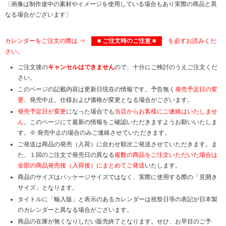
〔画像は制作途中の素材やイメージを使用している場合もあり実際の商品と異
なる場合がございます〕
カレンダーをご注文の際は ⇒
■ ご注文時のご注意 ■
を必ずお読みくだ
さい。
ご注文後の
キャンセルはできません
ので、十分にご検討のうえご注文くだ
さい。
このページの記載内容は更新日現在の情報です。予告無く
発売予定日の変
更
、発売中止、仕様および価格が変更となる場合がございます。
発売予定日が変更
になった場合でも
当店からお客様にご連絡はいたしませ
ん
。このページにて最新の情報をご確認いただきますようお願いいたしま
す。※ 発売中止の場合のみご連絡させていただきます。
ご発送は商品の発売（入荷）に合わせ順次ご発送させていただきます。ま
た、１回のご注文で発売日の異なる
複数の商品をご注文いただいた場合は
全部の商品発売後（入荷後）にまとめてご発送
いたします。
商品のサイズはパッケージサイズではなく、実際に使用する際の「見開き
サイズ」となります。
タイトルに「輸入版」と表示のあるカレンダーは祝祭日等の表記が日本製
のカレンダーと異なる場合がございます。
商品の在庫が無くなりしだい販売終了となります。せひ、お早目のご予