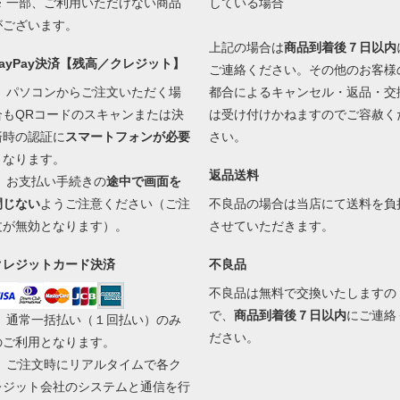
※ 一部、ご利用いただけない商品
している場合
がございます。
上記の場合は
商品到着後７日以内
PayPay決済【残高／クレジット】
ご連絡ください。その他のお客様
・ パソコンからご注文いただく場
都合によるキャンセル・返品・交
合もQRコードのスキャンまたは決
は受け付けかねますのでご容赦く
済時の認証に
スマートフォンが必要
さい。
となります。
返品送料
・ お支払い手続きの
途中で画面を
閉じない
ようご注意ください（ご注
不良品の場合は当店にて送料を負
文が無効となります）。
させていただきます。
クレジットカード決済
不良品
不良品は無料で交換いたしますの
で、
商品到着後７日以内
にご連絡
・ 通常一括払い（１回払い）のみ
ださい。
のご利用となります。
・ ご注文時にリアルタイムで各ク
レジット会社のシステムと通信を行