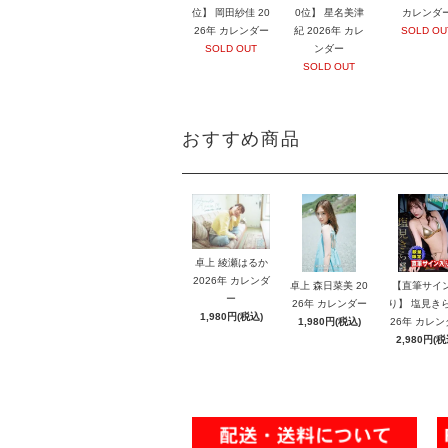
位】 岡田紗佳 20
0位】 星名美津
カレンダ
26年 カレンダー
紀 2026年 カレ
SOLD OU
SOLD OUT
ンダー
SOLD OUT
おすすめ商品
卓上 綾瀬はるか
2026年 カレンダ
卓上 森日菜美 20
【直筆サイ
ー
26年 カレンダー
り】 塩見きら
1,980円(税込)
1,980円(税込)
26年 カレン
2,980円(税