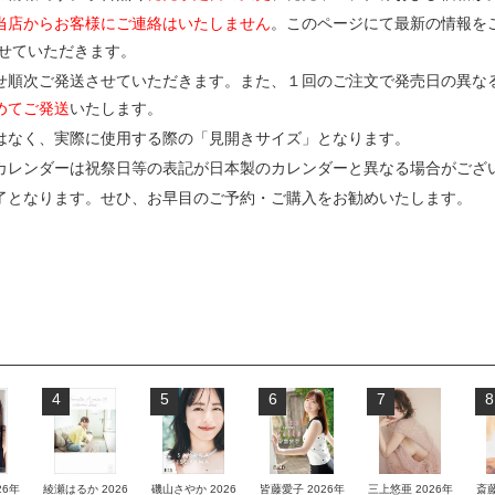
当店からお客様にご連絡はいたしません
。このページにて最新の情報を
させていただきます。
せ順次ご発送させていただきます。また、１回のご注文で発売日の異な
めてご発送
いたします。
はなく、実際に使用する際の「見開きサイズ」となります。
カレンダーは祝祭日等の表記が日本製のカレンダーと異なる場合がござ
了となります。せひ、お早目のご予約・ご購入をお勧めいたします。
4
5
6
7
8
26年
綾瀬はるか 2026
磯山さやか 2026
皆藤愛子 2026年
三上悠亜 2026年
斎藤