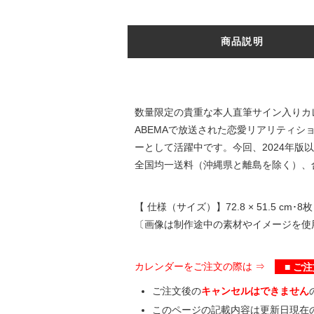
商品説明
数量限定の貴重な本人直筆サイン入りカ
ABEMAで放送された恋愛リアリティシ
ーとして活躍中です。今回、2024年版
全国均一送料（沖縄県と離島を除く）、合
【 仕様（サイズ）】72.8 × 51.5 cm･8枚
〔画像は制作途中の素材やイメージを使
カレンダーをご注文の際は ⇒
■ ご注
ご注文後の
キャンセルはできません
このページの記載内容は更新日現在