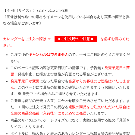
【 仕様（サイズ）】72.8 × 51.5 cm･8枚
〔画像は制作途中の素材やイメージを使用している場合もあり実際の商品と異
なる場合がございます〕
カレンダーをご注文の際は ⇒
■ ご注文時のご注意 ■
を必ずお読みくだ
さい。
ご注文後の
キャンセルはできません
ので、十分にご検討のうえご注文くだ
さい。
このページの記載内容は更新日現在の情報です。予告無く
発売予定日の変
更
、発売中止、仕様および価格が変更となる場合がございます。
発売予定日が変更
になった場合でも
当店からお客様にご連絡はいたしませ
ん
。このページにて最新の情報をご確認いただきますようお願いいたしま
す。※ 発売中止の場合のみご連絡させていただきます。
ご発送は商品の発売（入荷）に合わせ順次ご発送させていただきます。ま
た、１回のご注文で発売日の異なる
複数の商品をご注文いただいた場合は
全部の商品発売後（入荷後）にまとめてご発送
いたします。
商品のサイズはパッケージサイズではなく、実際に使用する際の「見開き
サイズ」となります。
タイトルに「輸入版」と表示のあるカレンダーは祝祭日等の表記が日本製